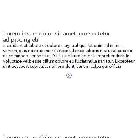
Lorem ipsum dolor sit amet, consectetur
adipiscing eli
incididunt ut labore et dolore magna aliqua. Ut enim ad minim
veniam, quis nostrud exercitation ullamco laboris nisi ut aliquip ex
ea commodo consequat. Duis aute irure dolor in reprehenderit in
voluptate velit esse cillum dolore eu fugiat nulla pariatur. Excepteur
sint occaecat cupidatat non proident, sunt in culpa qui officia
deserunt mollit anim id
Lorem ipsum dolor sit amet, consectetur