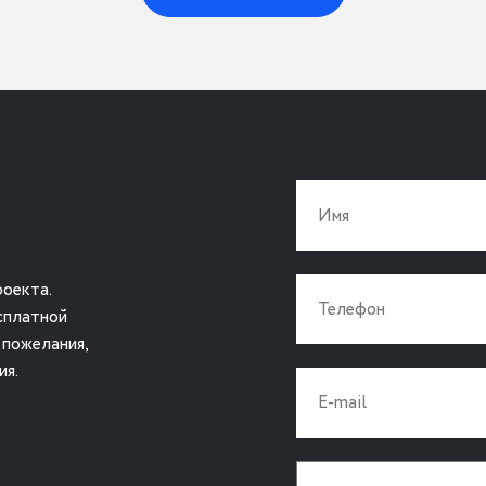
оекта.
сплатной
 пожелания,
ия.