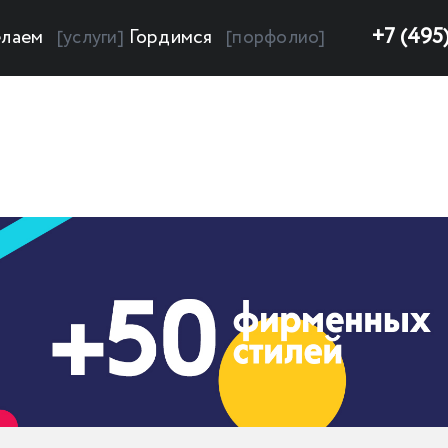
+7 (495
лаем
Гордимся
[услуги]
[порфолио]