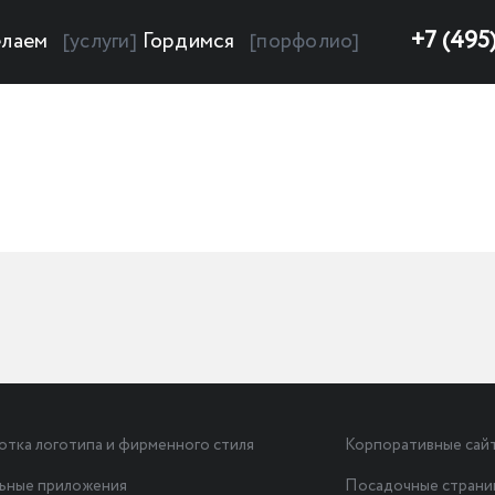
+7 (495
лаем
Гордимся
[услуги]
[порфолио]
отка логотипа и фирменного стиля
Корпоративные сай
ьные приложения
Посадочные стран