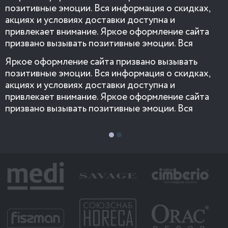
позитивные эмоции. Вся информация о скидках,
п
акциях и условиях доставки доступна и
а
привлекает внимание. Яркое оформление сайта
п
призвано вызывать позитивные эмоции. Вся
п
информация о скидках, акциях и условиях
и
Яркое оформление сайта призвано вызывать
Я
доставки доступна и привлекает внимание.
д
позитивные эмоции. Вся информация о скидках,
п
акциях и условиях доставки доступна и
а
привлекает внимание. Яркое оформление сайта
п
призвано вызывать позитивные эмоции. Вся
п
информация о скидках, акциях и условиях
и
доставки доступна » Яркое оформление сайта
д
призвано вызывать позитивные эмоции. Вся
п
информация о скидках, акциях и условиях
и
е
доставки доступна и привлекает внимание. Яркое
д
е
оформление сайта призвано вызывать позитивные
о
эмоции. Вся информация о скидках, акциях и
э
условиях доставки доступна и привлекает
у
внимание. »
в