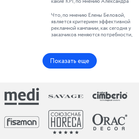
какие KPI, по мнению Александра
совладелец компании HAPPY
Рукавишникова, важно использовать
Collections
для успешной работы службы
Что, по мнению Елены Беловой,
маркетинга банка ВТБ24! Герой
является критерием эффективной
программы: Александр
рекламной кампании, как сегодня у
Рукавишников, начальник
заказчиков меняются потребности,
управления маркетинговых
и какие возможности для компании
коммуникаций ВТБ24
открываются в период кризиса!
Герой программы: Елена Белова,
Показать еще
генеральный директор Havas Media