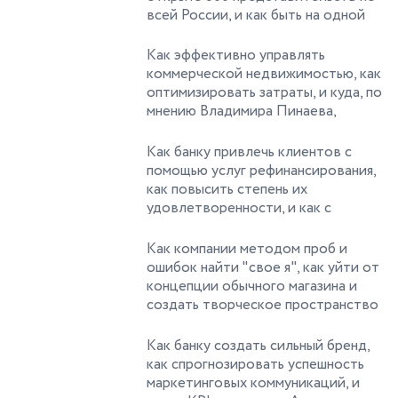
всей России, и как быть на одной
волне с клиентом и вовремя
выявить его удовлетворенность
Как эффективно управлять
услугами! Герой программы:
коммерческой недвижимостью, как
Владимир Зеленчук, заместитель
оптимизировать затраты, и куда, по
генерального директора - директор
мнению Владимира Пинаева,
Департамента развития
приведет процесс консолидации на
корпоративных продаж СК
рынке недвижимости! Герой
Как банку привлечь клиентов с
"Согласие", кандидат
программы: Владимир Пинаев,
помощью услуг рефинансирования,
экономических наук
генеральный директор российского
как повысить степень их
подразделения компании CBRE
удовлетворенности, и как с
помощью "ежика в тумане" сделать
доброе дело! Герой программы:
Как компании методом проб и
Алексей Круглов, старший вице-
ошибок найти "свое я", как уйти от
президент, руководитель Блока
концепции обычного магазина и
клиентского сервиса и маркетинга
создать творческое пространство
Банка "Открытие"
для клиента, и как привлечь
клиентов "завтраком с дизайном",
Как банку создать сильный бренд,
мастер-классами и выставками!
как спрогнозировать успешность
Герой программы: Анна Анненкова,
маркетинговых коммуникаций, и
генеральный директор и