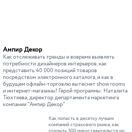
Ампир Декор
B
Как отслеживать тренды и вовремя выявлять
К
ю
потребности дизайнеров интерьеров, как
с
представить 40 000 позиций товаров
о
посредством электронного каталога, и как в
в
будущем офлайн-торговлю вытеснят show rooms
ш
и интернет-магазины! Герой программы: Наталита
Г
Тюхтяева, директор департамента маркетинга
п
компании "Ампир Декор"
Как попасть в десятку лучших
компаний страхового рынка, как
открыть 500 представительств по