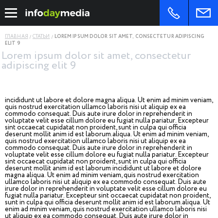
ГЛАВНАЯ
СТАТЬИ
LOREM IPSUM DOLOR SIT AMET, CONSECTETUR ADIPISCING
ELIT 9
Lorem ipsum dolor sit amet, consectetur
adipiscing elit 9
incididunt ut labore et dolore magna aliqua. Ut enim ad minim veniam,
quis nostrud exercitation ullamco laboris nisi ut aliquip ex ea
commodo consequat. Duis aute irure dolor in reprehenderit in
voluptate velit esse cillum dolore eu fugiat nulla pariatur. Excepteur
sint occaecat cupidatat non proident, sunt in culpa qui officia
deserunt mollit anim id est laborum.aliqua. Ut enim ad minim veniam,
quis nostrud exercitation ullamco laboris nisi ut aliquip ex ea
commodo consequat. Duis aute irure dolor in reprehenderit in
voluptate velit esse cillum dolore eu fugiat nulla pariatur. Excepteur
sint occaecat cupidatat non proident, sunt in culpa qui officia
deserunt mollit anim id est laborum incididunt ut labore et dolore
magna aliqua. Ut enim ad minim veniam, quis nostrud exercitation
ullamco laboris nisi ut aliquip ex ea commodo consequat. Duis aute
irure dolor in reprehenderit in voluptate velit esse cillum dolore eu
fugiat nulla pariatur. Excepteur sint occaecat cupidatat non proident,
sunt in culpa qui officia deserunt mollit anim id est laborum.aliqua. Ut
enim ad minim veniam, quis nostrud exercitation ullamco laboris nisi
ut aliquip ex ea commodo consequat. Duis aute irure dolor in