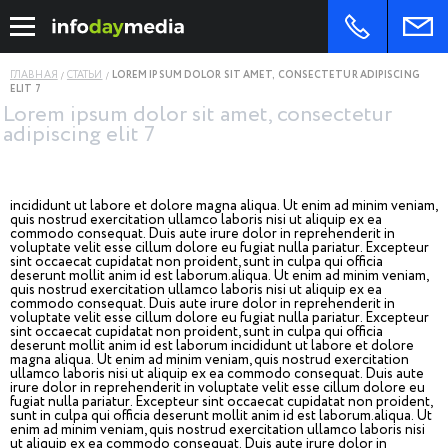
ГЛАВНАЯ
СТАТЬИ
LOREM IPSUM DOLOR SIT AMET, CONSECTETUR ADIPISCING
ELIT 7
Lorem ipsum dolor sit amet, consectetur
adipiscing elit 7
incididunt ut labore et dolore magna aliqua. Ut enim ad minim veniam,
quis nostrud exercitation ullamco laboris nisi ut aliquip ex ea
commodo consequat. Duis aute irure dolor in reprehenderit in
voluptate velit esse cillum dolore eu fugiat nulla pariatur. Excepteur
sint occaecat cupidatat non proident, sunt in culpa qui officia
deserunt mollit anim id est laborum.aliqua. Ut enim ad minim veniam,
quis nostrud exercitation ullamco laboris nisi ut aliquip ex ea
commodo consequat. Duis aute irure dolor in reprehenderit in
voluptate velit esse cillum dolore eu fugiat nulla pariatur. Excepteur
sint occaecat cupidatat non proident, sunt in culpa qui officia
deserunt mollit anim id est laborum incididunt ut labore et dolore
magna aliqua. Ut enim ad minim veniam, quis nostrud exercitation
ullamco laboris nisi ut aliquip ex ea commodo consequat. Duis aute
irure dolor in reprehenderit in voluptate velit esse cillum dolore eu
fugiat nulla pariatur. Excepteur sint occaecat cupidatat non proident,
sunt in culpa qui officia deserunt mollit anim id est laborum.aliqua. Ut
enim ad minim veniam, quis nostrud exercitation ullamco laboris nisi
ut aliquip ex ea commodo consequat. Duis aute irure dolor in